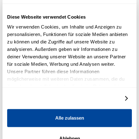
Come ricostruire la tua
Diese Webseite verwendet Cookies
autostima partendo da
Wir verwenden Cookies, um Inhalte und Anzeigen zu
personalisieren, Funktionen für soziale Medien anbieten
dentro
zu können und die Zugriffe auf unsere Website zu
analysieren. Außerdem geben wir Informationen zu
Prima di passare alle strategie, ricorda questa cosa:
deiner Verwendung unserer Website an unsere Partner
L'autostima non si guadagna. Si riconquista.
für soziale Medien, Werbung und Analysen weiter.
Ecco i modi migliori per ricostruirlo.
Unsere Partner führen diese Informationen
möglicherweise mit weiteren Daten zusammen, die du
1. Metti in discussione la vecchia
ihnen bereitgestellt hast oder die sie im Rahmen deiner
storia
Nutzung der Dienste gesammelt haben.
Details zeigen
La storia che racconti a te stesso su chi sei si è formata
molto prima che tu avessi la possibilità di metterla in
discussione.
Alle zulassen
Se vuoi capire come il cervello possa letteralmente
ricablare i percorsi alla base di queste storie, l'articolo
Ablehnen