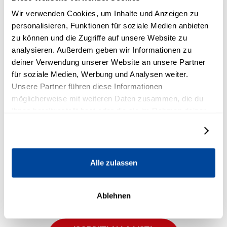
Wir verwenden Cookies, um Inhalte und Anzeigen zu
2. Il
mondo nascosto
di
Tony
personalisieren, Funktionen für soziale Medien anbieten
Robbins
zu können und die Zugriffe auf unsere Website zu
analysieren. Außerdem geben wir Informationen zu
Un lato sorprendente e più tranquillo di Tony, tra cui
deiner Verwendung unserer Website an unsere Partner
la sua storia d’amore con la moglie Sage.
für soziale Medien, Werbung und Analysen weiter.
Unsere Partner führen diese Informationen
3. Il
potere di una decisione
möglicherweise mit weiteren Daten zusammen, die du
ihnen bereitgestellt hast oder die sie im Rahmen deiner
Scoprite perché cambiare richiede tempo, e
Nutzung der Dienste gesammelt haben.
Details zeigen
sincerità.
4. Un
tipo diverso
di leadership
Alle zulassen
Date una sbirciatina silenziosa all’uomo che sta
Ablehnen
dietro a questo movimento.