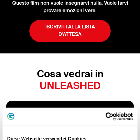
Questo film non vuole insegnarvi nulla. Vuole farvi
provare emozioni vere.
ISCRIVITI ALLA LISTA
D’ATTESA
Cosa vedrai in
UNLEASHED
1. Veri
cambiamenti personali
Guardate come dei veri fallimenti si trasformano in
successi, in diretta e senza filtri.
Diese Webseite verwendet Cookies