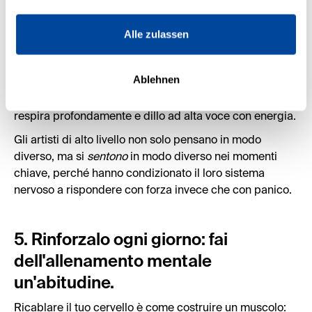
4. Ancorati fisicamente: senti il
Alle zulassen
cambiamento nel tuo corpo.
Il cambiamento diventa duraturo quando non è solo
Ablehnen
intellettuale ma anche
emotivo e fisico
. Usa il tuo corpo
per rafforzare la nuova convinzione: stai in piedi,
respira profondamente e dillo ad alta voce con energia.
Gli artisti di alto livello non solo pensano in modo
diverso, ma si
sentono
in modo diverso nei momenti
chiave, perché hanno condizionato il loro sistema
nervoso a rispondere con forza invece che con panico.
5. Rinforzalo ogni giorno: fai
dell'allenamento mentale
un'abitudine.
Ricablare il tuo cervello è come costruire un muscolo: