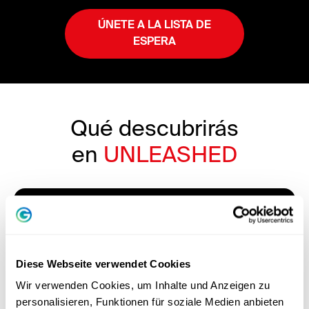
ÚNETE A LA LISTA DE
ESPERA
Qué descubrirás
en
UNLEASHED
1. Logros
humanos reales
Descubre cómo los fracasos reales se convierten
en avances, en directo y sin filtros.
Diese Webseite verwendet Cookies
Wir verwenden Cookies, um Inhalte und Anzeigen zu
2. El
mundo interior
de
Tony
personalisieren, Funktionen für soziale Medien anbieten