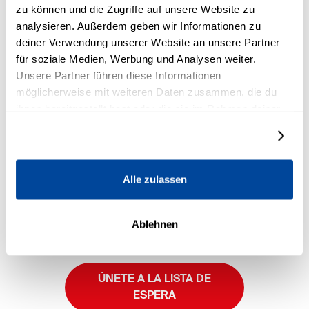
zu können und die Zugriffe auf unsere Website zu
Robbins
analysieren. Außerdem geben wir Informationen zu
deiner Verwendung unserer Website an unsere Partner
Una cara sorprendente y más amable de Tony,
für soziale Medien, Werbung und Analysen weiter.
incluida su historia de amor con su esposa Sage.
Unsere Partner führen diese Informationen
möglicherweise mit weiteren Daten zusammen, die du
3. El
poder de la decisión
ihnen bereitgestellt hast oder die sie im Rahmen deiner
Nutzung der Dienste gesammelt haben.
Descubre por qué el cambio no requiere de
Details zeigen
tiempo, sino de un momento de verdad.
Alle zulassen
4. Un
tipo diferente
de liderazgo
Echa un vistazo entre bastidores al hombre que
Ablehnen
está detrás del movimiento.
ÚNETE A LA LISTA DE
ESPERA