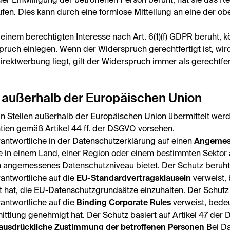
r Einwilligung der betroffenen Person beruht, hat sie das Rec
rufen. Dies kann durch eine formlose Mitteilung an eine der 
einem berechtigten Interesse nach Art. 6(1)(f) GDPR beruht, 
ruch einlegen. Wenn der Widerspruch gerechtfertigt ist, wird
irektwerbung liegt, gilt der Widerspruch immer als gerechtfer
 außerhalb der Europäischen Union
Stellen außerhalb der Europäischen Union übermittelt werde
ntien gemäß Artikel 44 ff. der DSGVO vorsehen.
rantwortliche in der Datenschutzerklärung auf einen
Angemes
e in einem Land, einer Region oder einem bestimmten Sektor a
 angemessenes Datenschutzniveau bietet. Der Schutz beruht
antwortliche auf die
EU-Standardvertragsklauseln
verweist, 
t hat, die EU-Datenschutzgrundsätze einzuhalten. Der Schutz
antwortliche auf die
Binding Corporate Rules
verweist, bedeu
ttlung genehmigt hat. Der Schutz basiert auf Artikel 47 der
ausdrückliche Zustimmung der betroffenen Personen
Bei Da