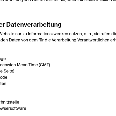
 Verarbeitung von Daten besteht nur, wenn dies ausdrücklich 
er Datenverarbeitung
bsite nur zu Informationszwecken nutzen, d. h., sie rufen die
nden Daten von dem für die Verarbeitung Verantwortlichen erh
age
Greenwich Mean Time (GMT)
e Seite)
code
ten
nittstelle
owsersoftware