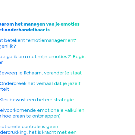
arom het managen van je emoties
et onderhandelbaar is
t betekent "emotiemanagement"
genlijk?
oe ga ik om met mijn emoties?" Begin
er
 Beweeg je lichaam, verander je staat
 Onderbreek het verhaal dat je jezelf
rtelt
 Kies bewust een betere strategie
elvoorkomende emotionele valkuilen
n hoe eraan te ontsnappen)
otionele controle is geen
derdrukking, het is kracht met een