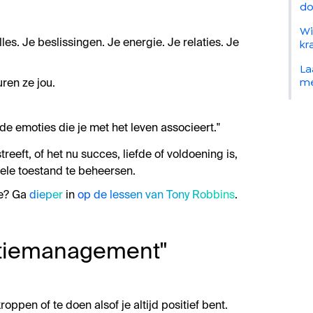
do
Wi
kr
les. Je beslissingen. Je energie. Je relaties. Je
La
me
uren ze jou.
 de emoties die je met het leven associeert."
treeft, of het nu succes, liefde of voldoening is,
ele toestand te beheersen.
ie? Ga
dieper
in
op de lessen van Tony Robbins
.
otiemanagement"
oppen of te doen alsof je altijd positief bent.