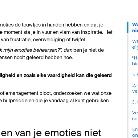
Wa
emoties de touwtjes in handen hebben en dat je
ni
e moment sta je in vuur en vlam van inspiratie. Het
an frustratie, overweldiging of twijfel.
Wa
ei
ik mijn emoties beheersen?", dan
ben je niet de
"H
ensen nooit geleerd hebben hoe.
hi
1.
gheid en zoals elke vaardigheid kan die geleerd
2.
ve
 emotiemanagement bloot, onderzoeken we wat onze
je hulpmiddelen die je vandaag al kunt gebruiken
3.
Ve
(e
Em
n van je emoties niet
on